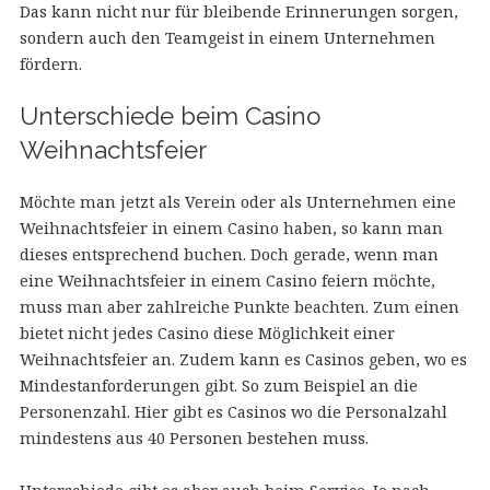
Das kann nicht nur für bleibende Erinnerungen sorgen,
sondern auch den Teamgeist in einem Unternehmen
fördern.
Unterschiede beim Casino
Weihnachtsfeier
Möchte man jetzt als Verein oder als Unternehmen eine
Weihnachtsfeier in einem Casino haben, so kann man
dieses entsprechend buchen. Doch gerade, wenn man
eine Weihnachtsfeier in einem Casino feiern möchte,
muss man aber zahlreiche Punkte beachten. Zum einen
bietet nicht jedes Casino diese Möglichkeit einer
Weihnachtsfeier an. Zudem kann es Casinos geben, wo es
Mindestanforderungen gibt. So zum Beispiel an die
Personenzahl. Hier gibt es Casinos wo die Personalzahl
mindestens aus 40 Personen bestehen muss.