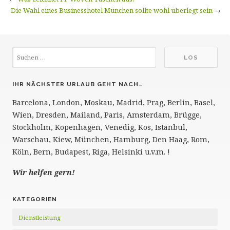
Die Wahl eines Businesshotel München sollte wohl überlegt sein
→
IHR NÄCHSTER URLAUB GEHT NACH…
Barcelona, London, Moskau, Madrid, Prag, Berlin, Basel,
Wien, Dresden, Mailand, Paris, Amsterdam, Brügge,
Stockholm, Kopenhagen, Venedig, Kos, Istanbul,
Warschau, Kiew, München, Hamburg, Den Haag, Rom,
Köln, Bern, Budapest, Riga, Helsinki u.v.m. !
Wir helfen gern!
KATEGORIEN
Dienstleistung