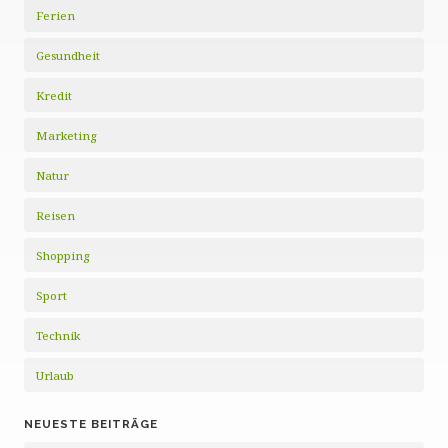
Ferien
Gesundheit
Kredit
Marketing
Natur
Reisen
Shopping
Sport
Technik
Urlaub
NEUESTE BEITRÄGE