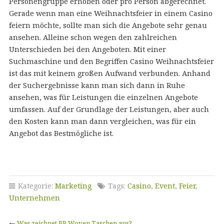
Personengruppe erhoben oder pro Person abgerechnet.
Gerade wenn man eine Weihnachtsfeier in einem Casino
feiern möchte, sollte man sich die Angebote sehr genau
ansehen. Alleine schon wegen den zahlreichen
Unterschieden bei den Angeboten. Mit einer
Suchmaschine und den Begriffen Casino Weihnachtsfeier
ist das mit keinem großen Aufwand verbunden. Anhand
der Suchergebnisse kann man sich dann in Ruhe
ansehen, was für Leistungen die einzelnen Angebote
umfassen. Auf der Grundlage der Leistungen, aber auch
den Kosten kann man dann vergleichen, was für ein
Angebot das Bestmögliche ist.
Kategorie:
Marketing
Tags:
Casino
,
Event
,
Feier
,
Unternehmen
←
Was zeichnet PP Woven Taschen aus?